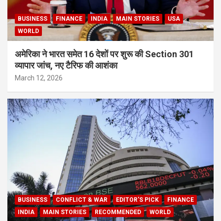
BUSINESS
FINANCE
INDIA
MAIN STORIES
USA
WORLD
अमेरिका ने भारत समेत 16 देशों पर शुरू की Section 301
व्यापार जांच, नए टैरिफ की आशंका
March 12, 2026
BUSINESS
CONFLICT & WAR
EDITOR'S PICK
FINANCE
INDIA
MAIN STORIES
RECOMMENDED
WORLD