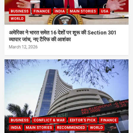
BUSINESS
FINANCE
INDIA
MAIN STORIES
USA
WORLD
अमेरिका ने भारत समेत 16 देशों पर शुरू की Section 301
व्यापार जांच, नए टैरिफ की आशंका
March 12, 2026
BUSINESS
CONFLICT & WAR
EDITOR'S PICK
FINANCE
INDIA
MAIN STORIES
RECOMMENDED
WORLD