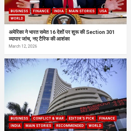
BUSINESS
FINANCE
INDIA
MAIN STORIES
USA
WORLD
अमेरिका ने भारत समेत 16 देशों पर शुरू की Section 301
व्यापार जांच, नए टैरिफ की आशंका
March 12, 2026
BUSINESS
CONFLICT & WAR
EDITOR'S PICK
FINANCE
INDIA
MAIN STORIES
RECOMMENDED
WORLD