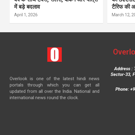
में बड़े बदलाव
टैरिफ की 
April 1, 2026
March 12, 2
Overlo
Address : 
Sector-33, 
Overlook is one of the latest hindi news
portals through which you can get all
Phone: +9
updated from all over the India. National and
international news round the clock.