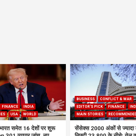
BUSINESS
CONFLICT & WAR
FINANCE
INDIA
EDITOR'S PICK
FINANCE
IND
IES
USA
WORLD
MAIN STORIES
RECOMMENDE
भारत समेत 16 देशों पर शुरू
सेंसेक्स 2000 अंकों से ज्यादा 
 301 व्यापार जांच, नए
निफ्टी 23,800 के नीचे; तेल क