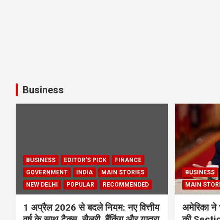
Business
BUSINESS
EDITOR'S PICK
FINANCE
GOVERNMENT
INDIA
MAIN STORIES
BUSINESS
NEW DELHI
POPULAR
RECOMMENDED
MAIN STOR
1 अप्रैल 2026 से बदले नियम: नए वित्तीय
अमेरिका ने 
वर्ष के साथ टैक्स, सैलरी, बैंकिंग और यात्रा
की Section