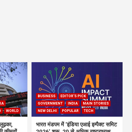
BUSINESS
EDITOR'S PICK
IA
GOVERNMENT
INDIA
MAIN STORIES
D
WORLD
NEW DELHI
POPULAR
TECH
लुढ़का,
भारत मंडपम में ‘इंडिया एआई इम्पैक्ट समिट
ी कीमतों
2026’ शुरू, 20 से अधिक राष्ट्राध्यक्ष