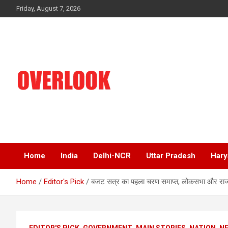
Skip
Friday, August 7, 2026
to
content
India's No 1 Hindi News Portal
Overlook
Home
India
Delhi-NCR
Uttar Pradesh
Hary
Home
Editor's Pick
बजट सत्र का पहला चरण समाप्त, लोकसभा और राज्
EDITOR'S PICK
GOVERNMENT
MAIN STORIES
NATION
NE