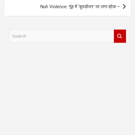
Nuh Violence: नूंह में ‘बुलडोजर’ पर लगा ब्रेक –
S
e
a
r
c
h