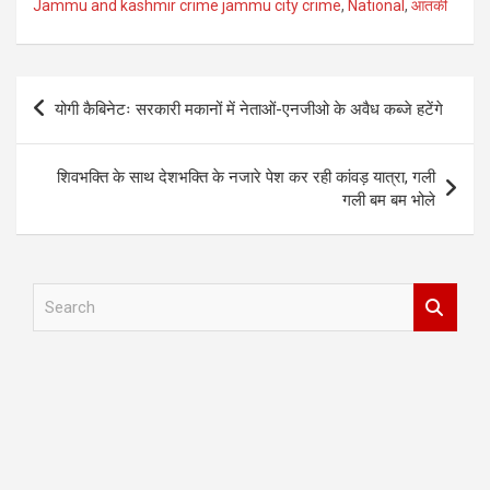
Jammu and kashmir crime jammu city crime
,
National
,
आतंकी
Post
योगी कैबिनेटः सरकारी मकानों में नेताओं-एनजीओ के अवैध कब्जे हटेंगे
navigation
शिवभक्ति के साथ देशभक्ति के नजारे पेश कर रही कांवड़ यात्रा, गली
गली बम बम भोले
S
e
a
r
c
h