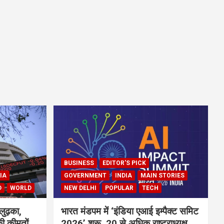
BUSINESS
EDITOR'S PICK
IA
GOVERNMENT
INDIA
MAIN STORIES
D
WORLD
NEW DELHI
POPULAR
TECH
लुढ़का,
भारत मंडपम में ‘इंडिया एआई इम्पैक्ट समिट
ी कीमतों
2026’ शुरू, 20 से अधिक राष्ट्राध्यक्ष