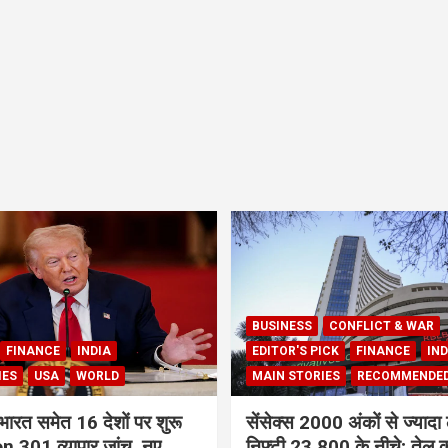
BUSINESS
CONFLICT & WAR
FINANCE
INDIA
EDITOR'S PICK
FINANCE
IND
IES
USA
WORLD
MAIN STORIES
RECOMMENDE
भारत समेत 16 देशों पर शुरू
सेंसेक्स 2000 अंकों से ज्यादा 
 301 व्यापार जांच, नए
निफ्टी 23,800 के नीचे; तेल क