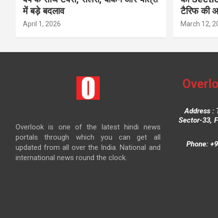
में बड़े बदलाव
टैरिफ की 
April 1, 2026
March 12, 2
Overlo
Address : 
Sector-33, 
Overlook is one of the latest hindi news
portals through which you can get all
Phone: +9
updated from all over the India. National and
international news round the clock.