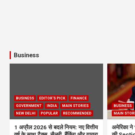
Business
BUSINESS
EDITOR'S PICK
FINANCE
GOVERNMENT
INDIA
MAIN STORIES
BUSINESS
NEW DELHI
POPULAR
RECOMMENDED
MAIN STOR
1 अप्रैल 2026 से बदले नियम: नए वित्तीय
अमेरिका ने 
वर्ष के साथ टैक्स, सैलरी, बैंकिंग और यात्रा
की Section