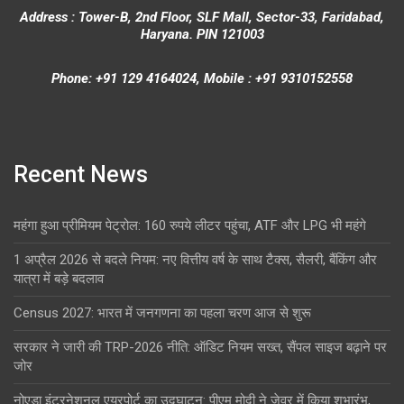
Address : Tower-B, 2nd Floor, SLF Mall, Sector-33, Faridabad,
Haryana. PIN 121003
Phone: +91 129 4164024, Mobile : +91 9310152558
Recent News
महंगा हुआ प्रीमियम पेट्रोल: 160 रुपये लीटर पहुंचा, ATF और LPG भी महंगे
1 अप्रैल 2026 से बदले नियम: नए वित्तीय वर्ष के साथ टैक्स, सैलरी, बैंकिंग और
यात्रा में बड़े बदलाव
Census 2027: भारत में जनगणना का पहला चरण आज से शुरू
सरकार ने जारी की TRP-2026 नीति: ऑडिट नियम सख्त, सैंपल साइज बढ़ाने पर
जोर
नोएडा इंटरनेशनल एयरपोर्ट का उद्घाटन: पीएम मोदी ने जेवर में किया शुभारंभ,