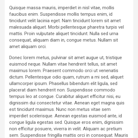
Quisque massa mauris, imperdiet in nisl vitae, mollis
faucibus enim. Suspendisse mollis tempus enim, id
tincidunt velit lacinia eget. Nam tincidunt lorem sit amet
malesuada aliquet. Morbi pellentesque pharetra turpis vel
mattis. Proin vulputate aliquet tincidunt. Nulla sed urna
consequat, aliquam diam in, congue metus. Nullam sit
amet aliquam orci.
Donec lorem metus, pulvinar sit amet augue ut, tristique
euismod neque. Nullam vitae hendrerit tellus, sit amet
maximus lorem. Praesent commodo orci ut venenatis
dictum. Pellentesque odio quam, rutrum a mi sed, aliquet
ullamcorper ipsum. Phasellus bibendum elit ligula, sed
placerat diam hendrerit non. Suspendisse commodo
tempus leo at congue. Curabitur aliquet efficitur nisi, eu
dignissim dui consectetur vitae. Aenean eget magna quis
est tincidunt maximus. Nunc non metus vitae sem
imperdiet scelerisque. Aenean egestas euismod ante, id
congue ligula egestas sed. Quisque eros enim, dignissim
non efficitur posuere, viverra in velit. Aliquam ac pretium
sem. Suspendisse fringilla mattis orci in consequat. Mauris