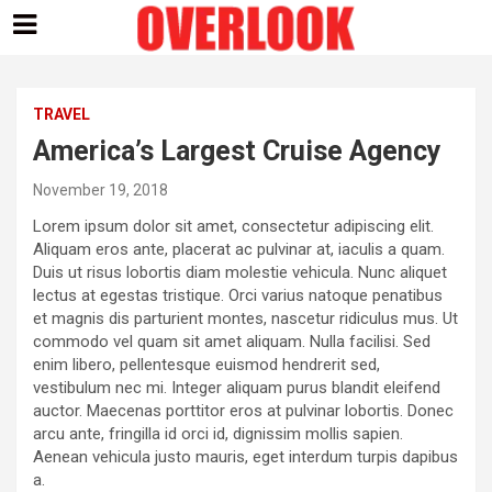
Skip
to
content
TRAVEL
America’s Largest Cruise Agency
November 19, 2018
Lorem ipsum dolor sit amet, consectetur adipiscing elit.
Aliquam eros ante, placerat ac pulvinar at, iaculis a quam.
Duis ut risus lobortis diam molestie vehicula. Nunc aliquet
lectus at egestas tristique. Orci varius natoque penatibus
et magnis dis parturient montes, nascetur ridiculus mus. Ut
commodo vel quam sit amet aliquam. Nulla facilisi. Sed
enim libero, pellentesque euismod hendrerit sed,
vestibulum nec mi. Integer aliquam purus blandit eleifend
auctor. Maecenas porttitor eros at pulvinar lobortis. Donec
arcu ante, fringilla id orci id, dignissim mollis sapien.
Aenean vehicula justo mauris, eget interdum turpis dapibus
a.