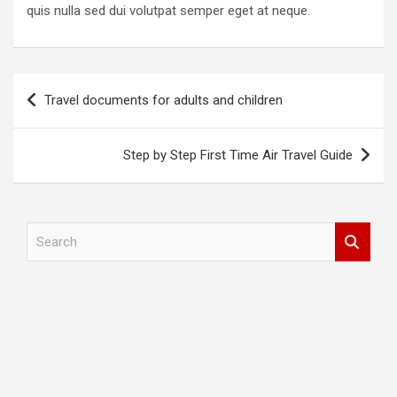
quis nulla sed dui volutpat semper eget at neque.
Post
Travel documents for adults and children
navigation
Step by Step First Time Air Travel Guide
S
e
a
r
c
h