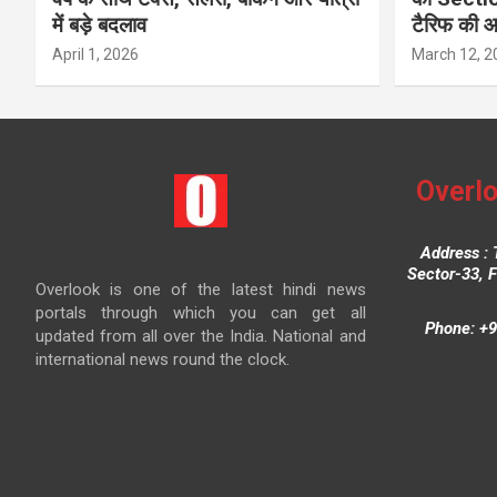
में बड़े बदलाव
टैरिफ की 
April 1, 2026
March 12, 2
Overlo
Address : 
Sector-33, 
Overlook is one of the latest hindi news
portals through which you can get all
Phone: +9
updated from all over the India. National and
international news round the clock.