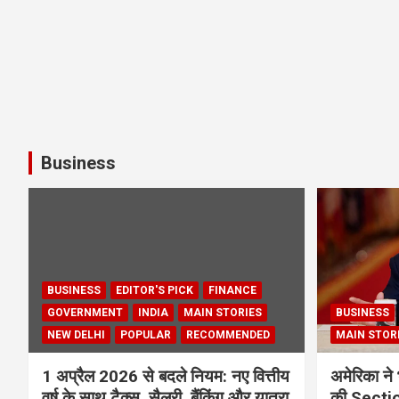
Business
BUSINESS
EDITOR'S PICK
FINANCE
GOVERNMENT
INDIA
MAIN STORIES
BUSINESS
NEW DELHI
POPULAR
RECOMMENDED
MAIN STOR
1 अप्रैल 2026 से बदले नियम: नए वित्तीय
अमेरिका ने 
वर्ष के साथ टैक्स, सैलरी, बैंकिंग और यात्रा
की Section