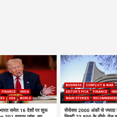
BUSINESS
CONFLICT & WAR
FINANCE
INDIA
EDITOR'S PICK
FINANCE
IND
IES
USA
WORLD
MAIN STORIES
RECOMMENDE
भारत समेत 16 देशों पर शुरू
सेंसेक्स 2000 अंकों से ज्यादा 
 301 व्यापार जांच, नए
निफ्टी 23,800 के नीचे; तेल क