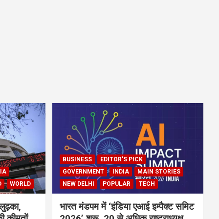
BUSINESS
EDITOR'S PICK
IA
GOVERNMENT
INDIA
MAIN STORIES
D
WORLD
NEW DELHI
POPULAR
TECH
लुढ़का,
भारत मंडपम में ‘इंडिया एआई इम्पैक्ट समिट
ी कीमतों
2026’ शुरू, 20 से अधिक राष्ट्राध्यक्ष