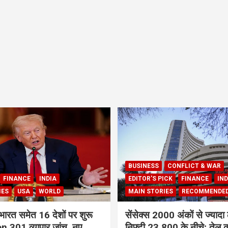
BUSINESS
CONFLICT & WAR
FINANCE
INDIA
EDITOR'S PICK
FINANCE
IND
IES
USA
WORLD
MAIN STORIES
RECOMMENDE
भारत समेत 16 देशों पर शुरू
सेंसेक्स 2000 अंकों से ज्यादा 
 301 व्यापार जांच, नए
निफ्टी 23,800 के नीचे; तेल क