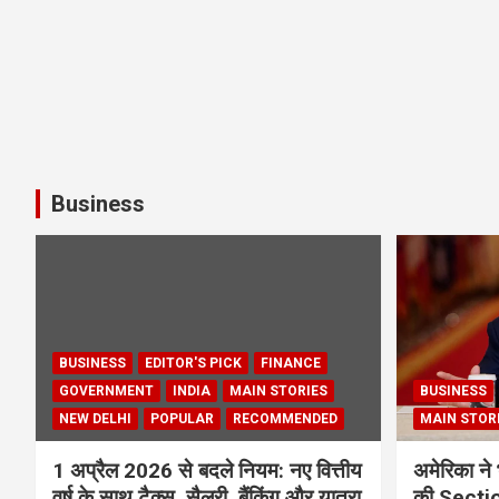
Business
BUSINESS
EDITOR'S PICK
FINANCE
GOVERNMENT
INDIA
MAIN STORIES
BUSINESS
NEW DELHI
POPULAR
RECOMMENDED
MAIN STOR
1 अप्रैल 2026 से बदले नियम: नए वित्तीय
अमेरिका ने 
वर्ष के साथ टैक्स, सैलरी, बैंकिंग और यात्रा
की Section