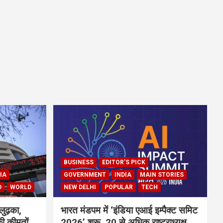
BUSINESS
EDITOR'S PICK
IA
GOVERNMENT
INDIA
MAIN STORIES
D
WORLD
NEW DELHI
POPULAR
TECH
लुढ़का,
भारत मंडपम में ‘इंडिया एआई इम्पैक्ट समिट
ी कीमतों
2026’ शुरू, 20 से अधिक राष्ट्राध्यक्ष