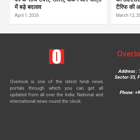
में बड़े बदलाव
टैरिफ की 
April 1, 2026
March 12, 2
Overlo
Address : 
Sector-33, 
Overlook is one of the latest hindi news
portals through which you can get all
Phone: +9
updated from all over the India. National and
international news round the clock.