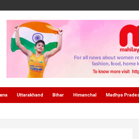
ana
Uttarakhand
Bihar
Himanchal
Madhya Prade