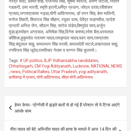
नरेंद्र मोदी, अमित शाह, राजनाथ सिंह, सुषमा स्वराज, अरुण जेटली, नितिन
गडकरी, उमा भारती, स्मृति इरानी,धर्मेंद्र प्रधान, जोएल उरांव,रविशंकर
प्रसाद,जगतप्रकाश नड्डा,योगी आदित्यनाथ, डॉ रमन सिंह, हेमा मालिनी,
मनोज तिवारी, शिवराज सिंह चौहान, रघुवर दास, देवेंद्र फड़णवीस, प्रदेश
प्रभारी अनिल जैन, सौदान सिंह, सरोज पांडेय,विष्णुदेव साय,अर्जुन
मुंडा,बृजमोहन अग्रवाल, अभिषेक सिंह,दिनेश कश्यप,रमेश बैस,धरमलाल
कौशिक,हुकुमदेव नारायण यादव,रामकृपाल यादव,पवन साय,रामप्रताप
सिंह,चंदूलाल साहू, कमलभान सिंह मरावी, कमलादेवी पाटले,लखनलाल साहू,
रणविजय सिंह जूदेव,रामविचार नेताम व फग्गन सिंह कुलस्ते।
Tags:
# UP politics
,
BJP Vidhansabha candidates
,
Chhattisgarh
,
CM Yogi Adityanath
,
Lucknow
,
NATIONAL NEWS
,
news
,
Political Rallies
,
Uttar Pradesh
,
yogi adityanath
,
छत्तीसगढ़ में प्रचार
,
योगी आदित्यनाथ
,
सीएम योगी आदित्यनाथ
Post
हेयर केयर- प्रेग्नेंसी में झड़ते बालों से हो गई हैं परेशान तो ये टिप्स आएंगे
navigation
आपके काम
मीरा यादव को बेटे अभिजीत यादव की हत्या के मामले में आज 14 दिन की