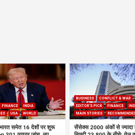
BUSINESS
CONFLICT & WAR
FINANCE
INDIA
EDITOR'S PICK
FINANCE
IND
IES
USA
WORLD
MAIN STORIES
RECOMMENDE
भारत समेत 16 देशों पर शुरू
सेंसेक्स 2000 अंकों से ज्यादा 
 301 व्यापार जांच, नए
निफ्टी 23,800 के नीचे; तेल क