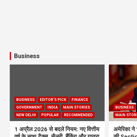
Business
BUSINESS
EDITOR'S PICK
FINANCE
GOVERNMENT
INDIA
MAIN STORIES
BUSINESS
NEW DELHI
POPULAR
RECOMMENDED
MAIN STOR
1 अप्रैल 2026 से बदले नियम: नए वित्तीय
अमेरिका ने 
वर्ष के साथ टैक्स, सैलरी, बैंकिंग और यात्रा
की Section