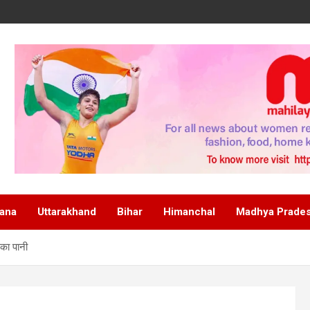
ana
Uttarakhand
Bihar
Himanchal
Madhya Prade
 का पानी