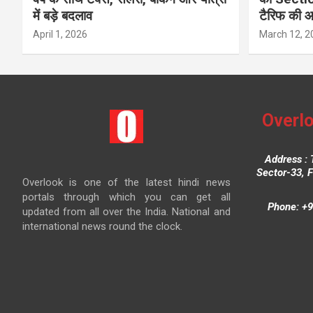
में बड़े बदलाव
टैरिफ की 
April 1, 2026
March 12, 2
Overlo
Address : 
Sector-33, 
Overlook is one of the latest hindi news
portals through which you can get all
Phone: +9
updated from all over the India. National and
international news round the clock.