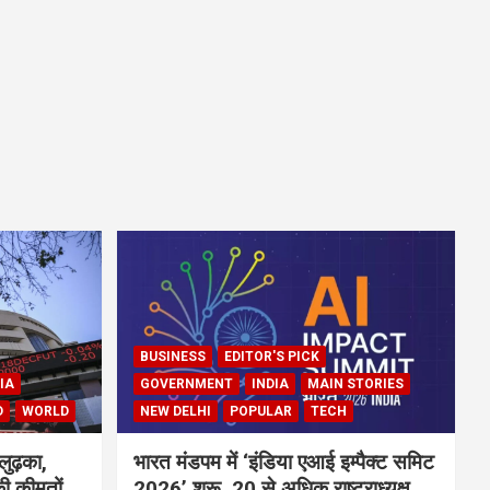
BUSINESS
EDITOR'S PICK
IA
GOVERNMENT
INDIA
MAIN STORIES
D
WORLD
NEW DELHI
POPULAR
TECH
लुढ़का,
भारत मंडपम में ‘इंडिया एआई इम्पैक्ट समिट
ी कीमतों
2026’ शुरू, 20 से अधिक राष्ट्राध्यक्ष