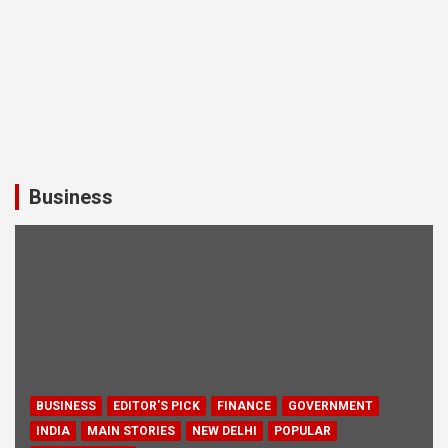
Business
BUSINESS
EDITOR'S PICK
FINANCE
GOVERNMENT
INDIA
MAIN STORIES
NEW DELHI
POPULAR