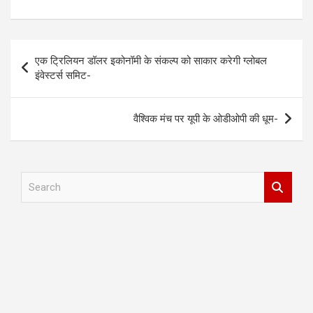
Post
एक ट्रिलियन डॉलर इकोनॉमी के संकल्प को साकार करेगी ग्लोबल
navigation
इंवेस्टर्स समिट-
वैश्विक मंच पर यूपी के ओडीओपी की धूम-
S
e
a
r
c
h