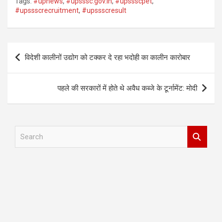
Tags:
#upnews
,
#upsssc.gov.in
,
#upssscpet
,
#upssscrecruitment
,
#upssscresult
Post
विदेशी कालीनों उद्योग को टक्कर दे रहा भदोही का कालीन कारोबार
navigation
पहले की सरकारों में होते थे अवैध कब्जे के टूर्नामेंट: मोदी
S
e
a
r
c
h