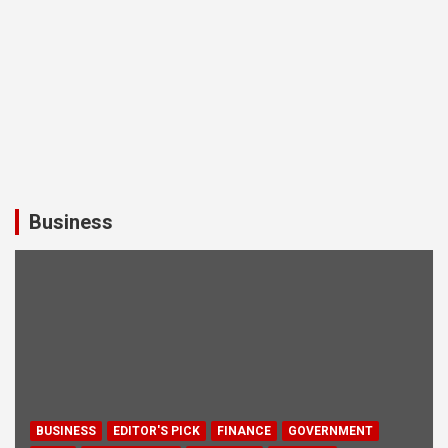
Business
BUSINESS
EDITOR'S PICK
FINANCE
GOVERNMENT