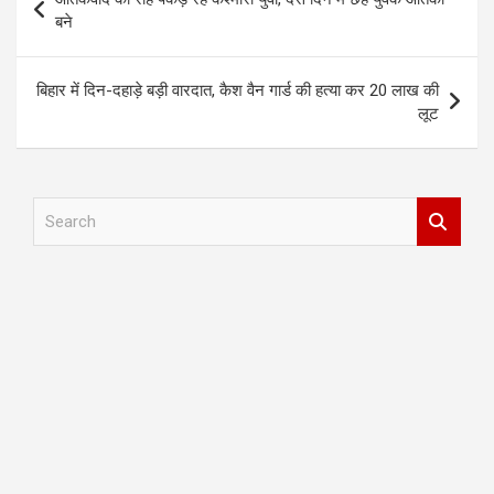
navigation
बने
बिहार में दिन-दहाड़े बड़ी वारदात, कैश वैन गार्ड की हत्‍या कर 20 लाख की
लूट
S
e
a
r
c
h