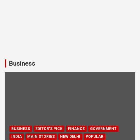
Business
BUSINESS
EDITOR'S PICK
FINANCE
GOVERNMENT
INDIA
MAIN STORIES
NEW DELHI
POPULAR