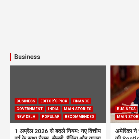
Business
BUSINESS
EDITOR'S PICK
FINANCE
GOVERNMENT
INDIA
MAIN STORIES
BUSINESS
NEW DELHI
POPULAR
RECOMMENDED
MAIN STOR
1 अप्रैल 2026 से बदले नियम: नए वित्तीय
अमेरिका ने 
वर्ष के साथ टैक्स, सैलरी, बैंकिंग और यात्रा
की Section