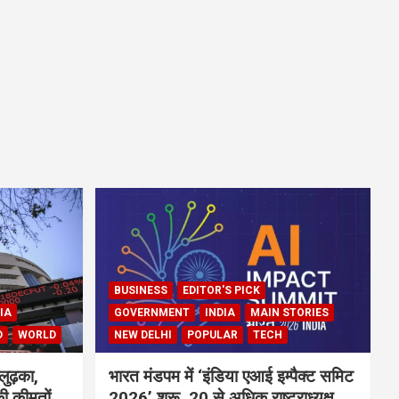
BUSINESS
EDITOR'S PICK
IA
GOVERNMENT
INDIA
MAIN STORIES
D
WORLD
NEW DELHI
POPULAR
TECH
लुढ़का,
भारत मंडपम में ‘इंडिया एआई इम्पैक्ट समिट
ी कीमतों
2026’ शुरू, 20 से अधिक राष्ट्राध्यक्ष