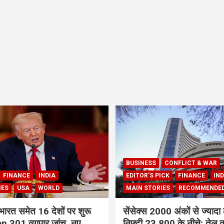
BUSINESS
CONFLICT & WAR
FINANCE
INDIA
EDITOR'S PICK
FINANCE
IND
IES
USA
WORLD
MAIN STORIES
RECOMMENDE
भारत समेत 16 देशों पर शुरू
सेंसेक्स 2000 अंकों से ज्यादा 
 301 व्यापार जांच, नए
निफ्टी 23,800 के नीचे; तेल क