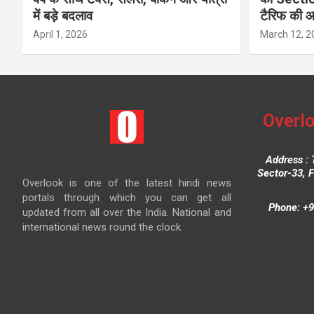
में बड़े बदलाव
टैरिफ की 
April 1, 2026
March 12, 2
Overlo
Address : 
Sector-33, 
Overlook is one of the latest hindi news
portals through which you can get all
Phone: +9
updated from all over the India. National and
international news round the clock.