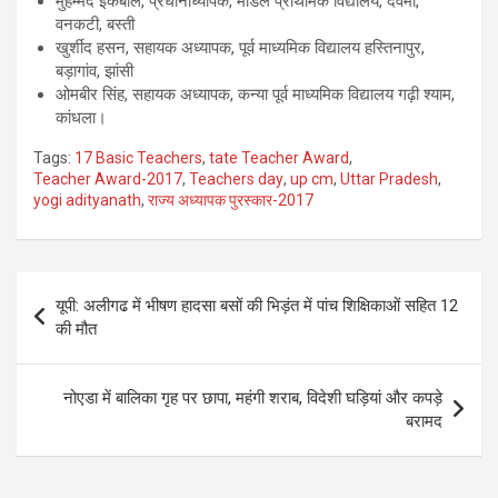
मुहम्मद इकबाल, प्रधानाध्यापक, मॉडल प्राथमिक विद्यालय, देवमी,
वनकटी, बस्ती
खुर्शीद हसन, सहायक अध्यापक, पूर्व माध्यमिक विद्यालय हस्तिनापुर,
बड़ागांव, झांसी
ओमबीर सिंह, सहायक अध्यापक, कन्या पूर्व माध्यमिक विद्यालय गढ़ी श्याम,
कांधला।
Tags:
17 Basic Teachers
,
tate Teacher Award
,
Teacher Award-2017
,
Teachers day
,
up cm
,
Uttar Pradesh
,
yogi adityanath
,
राज्य अध्यापक पुरस्कार-2017
Post
यूपी: अलीगढ में भीषण हादसा बसों की भिड़ंत में पांच शिक्षिकाओं सहित 12
navigation
की मौत
नोएडा में बालिका गृह पर छापा, महंगी शराब, विदेशी घड़ियां और कपड़े
बरामद