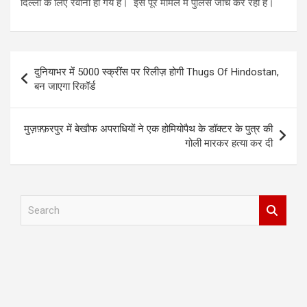
दिल्ली के लिए रवाना हो गये हैं। इस पूरे मामले में पुलिस जांच कर रही है।
Post
दुनियाभर में 5000 स्क्रींस पर रिलीज़ होगी Thugs Of Hindostan,
navigation
बन जाएगा रिकॉर्ड
मुज़फ़्फ़रपुर में बेखौफ अपराधियों ने एक होमियोपैथ के डॉक्टर के पुत्र की
गोली मारकर हत्या कर दी
S
e
a
r
c
h