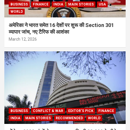
BUSINESS
FINANCE
INDIA
MAIN STORIES
USA
WORLD
अमेरिका ने भारत समेत 16 देशों पर शुरू की Section 301
व्यापार जांच, नए टैरिफ की आशंका
March 12, 2026
BUSINESS
CONFLICT & WAR
EDITOR'S PICK
FINANCE
INDIA
MAIN STORIES
RECOMMENDED
WORLD