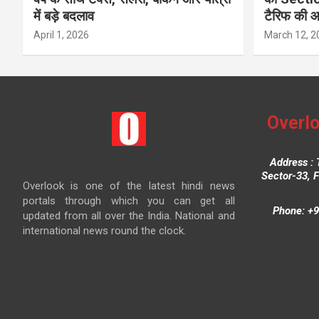
में बड़े बदलाव
टैरिफ की 
April 1, 2026
March 12, 2
Overlo
Address : 
Sector-33, 
Overlook is one of the latest hindi news
portals through which you can get all
Phone: +9
updated from all over the India. National and
international news round the clock.