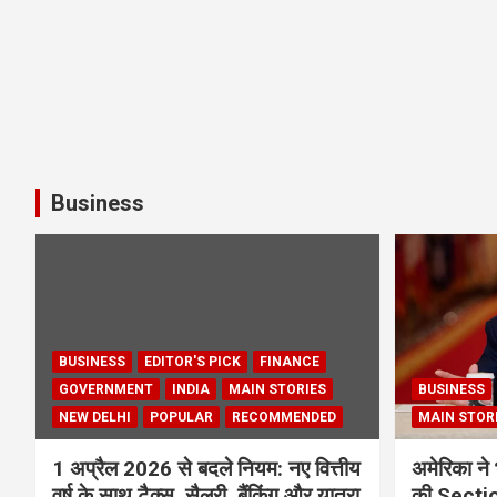
Business
BUSINESS
EDITOR'S PICK
FINANCE
GOVERNMENT
INDIA
MAIN STORIES
BUSINESS
NEW DELHI
POPULAR
RECOMMENDED
MAIN STOR
1 अप्रैल 2026 से बदले नियम: नए वित्तीय
अमेरिका ने 
वर्ष के साथ टैक्स, सैलरी, बैंकिंग और यात्रा
की Section