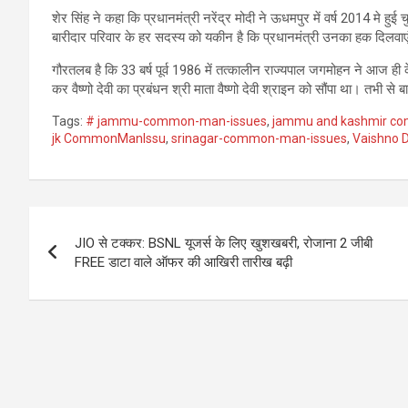
शेर सिंह ने कहा कि प्रधानमंत्री नरेंद्र मोदी ने ऊधमपुर में वर्ष 2014 मे हु
बारीदार परिवार के हर सदस्य को यकीन है कि प्रधानमंत्री उनका हक दिलवाए
गौरतलब है कि 33 बर्ष पूर्व 1986 में तत्कालीन राज्यपाल जगमोहन ने आज ही के
कर वैष्णो देवी का प्रबंधन श्री माता वैष्णो देवी श्राइन को सौंपा था। तभी स
Tags:
# jammu-common-man-issues
,
jammu and kashmir c
jk CommonManIssu
,
srinagar-common-man-issues
,
Vaishno D
Post
JIO से टक्कर: BSNL यूजर्स के लिए खुशखबरी, रोजाना 2 जीबी
navigation
FREE डाटा वाले ऑफर की आखिरी तारीख बढ़ी