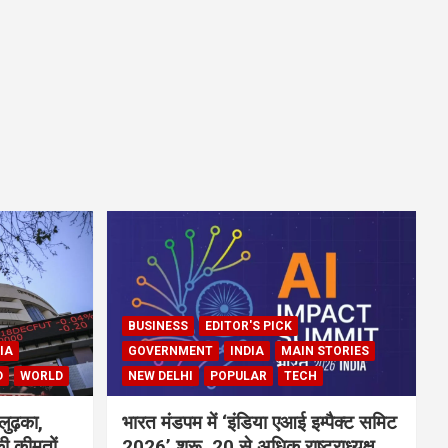
BUSINESS
EDITOR'S PICK
IA
GOVERNMENT
INDIA
MAIN STORIES
D
WORLD
NEW DELHI
POPULAR
TECH
लुढ़का,
भारत मंडपम में ‘इंडिया एआई इम्पैक्ट समिट
ी कीमतों
2026’ शुरू, 20 से अधिक राष्ट्राध्यक्ष