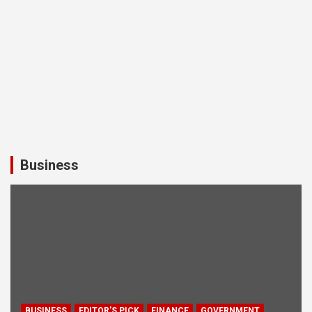
Business
BUSINESS
EDITOR'S PICK
FINANCE
GOVERNMENT