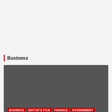
Business
BUSINESS
EDITOR'S PICK
FINANCE
GOVERNMENT