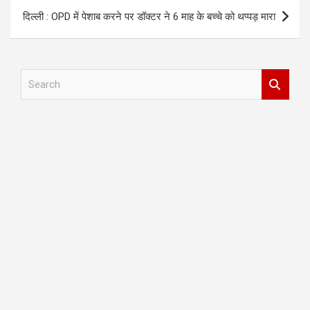
दिल्ली : OPD में पेशाब करने पर डॉक्टर ने 6 माह के बच्चे को थप्पड़ मारा
S
e
a
r
c
h