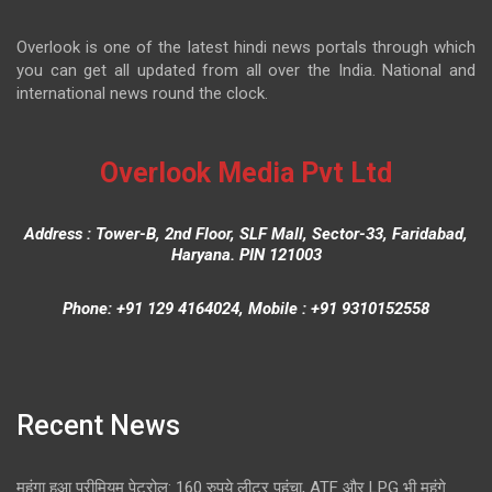
Overlook is one of the latest hindi news portals through which
you can get all updated from all over the India. National and
international news round the clock.
Overlook Media Pvt Ltd
Address : Tower-B, 2nd Floor, SLF Mall, Sector-33, Faridabad,
Haryana. PIN 121003
Phone: +91 129 4164024, Mobile : +91 9310152558
Recent News
महंगा हुआ प्रीमियम पेट्रोल: 160 रुपये लीटर पहुंचा, ATF और LPG भी महंगे