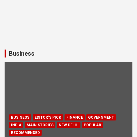
Business
BUSINESS
EDITOR'S PICK
FINANCE
GOVERNMENT
INDIA
MAIN STORIES
NEW DELHI
POPULAR
RECOMMENDED