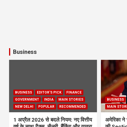
Business
BUSINESS
EDITOR'S PICK
FINANCE
GOVERNMENT
INDIA
MAIN STORIES
BUSINESS
NEW DELHI
POPULAR
RECOMMENDED
MAIN STOR
1 अप्रैल 2026 से बदले नियम: नए वित्तीय
अमेरिका ने 
वर्ष के साथ टैक्स, सैलरी, बैंकिंग और यात्रा
की Section