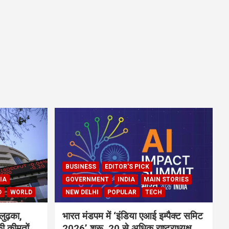
BUSINESS
EDITOR'S PICK
IA
GOVERNMENT
INDIA
MAIN STORIES
D
WORLD
NEW DELHI
POPULAR
TECH
लुढ़का,
भारत मंडपम में ‘इंडिया एआई इम्पैक्ट समिट
ी कीमतों
2026’ शुरू, 20 से अधिक राष्ट्राध्यक्ष