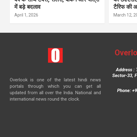
में बड़े बदलाव
टैरिफ की 
April 1, 2026
March 12, 2
Overlo
Address : 
Sector-33, 
Overlook is one of the latest hindi news
portals through which you can get all
Phone: +9
updated from all over the India. National and
international news round the clock.