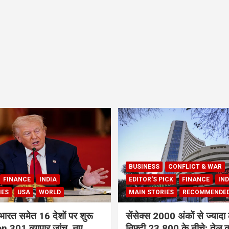
BUSINESS
CONFLICT & WAR
FINANCE
INDIA
EDITOR'S PICK
FINANCE
IND
IES
USA
WORLD
MAIN STORIES
RECOMMENDE
भारत समेत 16 देशों पर शुरू
सेंसेक्स 2000 अंकों से ज्यादा 
 301 व्यापार जांच, नए
निफ्टी 23,800 के नीचे; तेल क