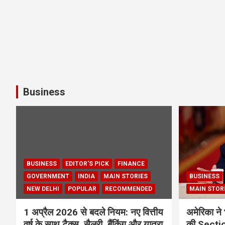
Business
BUSINESS
EDITOR'S PICK
FINANCE
GOVERNMENT
INDIA
MAIN STORIES
BUSINESS
NEW DELHI
POPULAR
RECOMMENDED
MAIN STOR
1 अप्रैल 2026 से बदले नियम: नए वित्तीय
अमेरिका ने 
वर्ष के साथ टैक्स, सैलरी, बैंकिंग और यात्रा
की Section