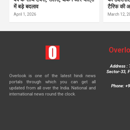
में बड़े बदलाव
टैरिफ की 
April 1, 2026
March 12, 2
Overlo
Address : 
Sector-33, 
Overlook is one of the latest hindi news
portals through which you can get all
Phone: +9
updated from all over the India. National and
international news round the clock.