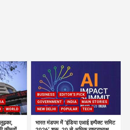
BUSINESS
EDITOR'S PICK
IA
GOVERNMENT
INDIA
MAIN STORIES
D
WORLD
NEW DELHI
POPULAR
TECH
लुढ़का,
भारत मंडपम में ‘इंडिया एआई इम्पैक्ट समिट
ी कीमतों
2026’ शुरू, 20 से अधिक राष्ट्राध्यक्ष