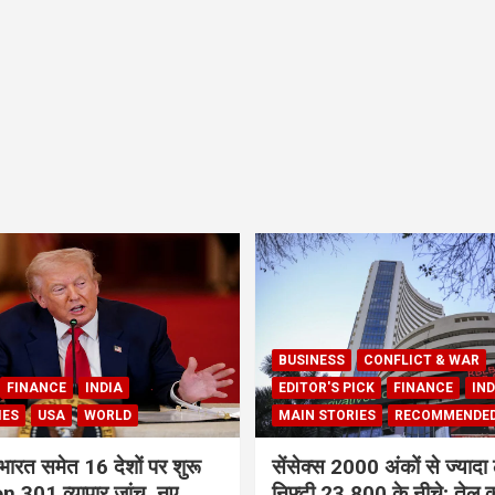
BUSINESS
CONFLICT & WAR
FINANCE
INDIA
EDITOR'S PICK
FINANCE
IND
IES
USA
WORLD
MAIN STORIES
RECOMMENDE
भारत समेत 16 देशों पर शुरू
सेंसेक्स 2000 अंकों से ज्यादा 
 301 व्यापार जांच, नए
निफ्टी 23,800 के नीचे; तेल क