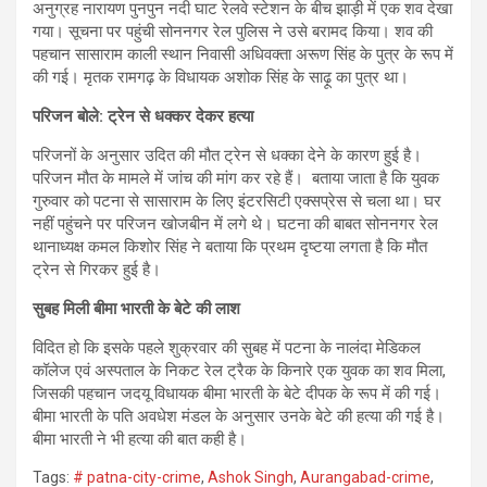
अनुग्रह नारायण पुनपुन नदी घाट रेलवे स्टेशन के बीच झाड़ी में एक शव देखा
गया। सूचना पर पहुंची सोननगर रेल पुलिस ने उसे बरामद किया। शव की
पहचान सासाराम काली स्थान निवासी अधिवक्ता अरूण सिंह के पुत्र के रूप में
की गई। मृतक रामगढ़ के विधायक अशोक सिंह के साढ़ू का पुत्र था।
परिजन बोले: ट्रेन से धक्‍कर देकर हत्‍या
परिजनों के अनुसार उदित की मौत ट्रेन से धक्का देने के कारण हुई है।
परिजन मौत के मामले में जांच की मांग कर रहे हैं। बताया जाता है कि युवक
गुरुवार को पटना से सासाराम के लिए इंटरसिटी एक्सप्रेस से चला था। घर
नहीं पहुंचने पर परिजन खोजबीन में लगे थे। घटना की बाबत सोननगर रेल
थानाध्यक्ष कमल किशोर सिंह ने बताया कि प्रथम दृष्टया लगता है कि मौत
ट्रेन से गिरकर हुई है।
सुबह मिली बीमा भारती के बेटे की लाश
विदित हो कि इसके पहले शुक्रवार की सुबह में पटना के नालंदा मेडिकल
कॉलेज एवं अस्‍पताल के निकट रेल ट्रैक के किनारे एक युवक का शव मिला,
जिसकी पहचान जदयू विधायक बीमा भारती के बेटे दीपक के रूप में की गई।
बीमा भारती के पति अवधेश मंडल के अनुसार उनके बेटे की हत्‍या की गई है।
बीमा भारती ने भी हत्‍या की बात कही है।
Tags:
# patna-city-crime
,
Ashok Singh
,
Aurangabad-crime
,