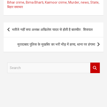
Bihar crime
,
Bima Bharti
,
Kaimoor crime
,
Murder
,
news
,
State
,
बिहार समाचार
Post
भतीजे नहीं सपा अध्यक्ष अखिलेश यादव से होती है बातचीत : शिवपाल
navigation
मुरादाबाद पुलिस के मुखबिर का भरी भीड़ में हत्या, थाना पर हंगामा
S
e
a
r
c
h