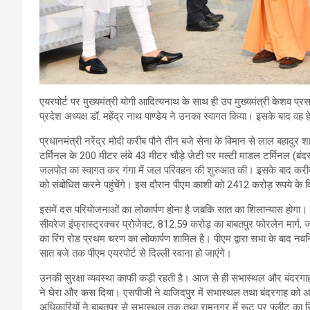
एयरपोर्ट पर मुख्यमंत्री योगी आदित्यनाथ के साथ ही उप मुख्यमंत्री केशव प्र
प्रदेश अध्यक्ष डॉ. महेंद्र नाथ पाण्डेय ने उनका स्वागत किया। इसके बाद वह 
प्रधानमंत्री नरेंद्र मोदी करीब पौने तीन बजे सेना के विमान से लाल बहादुर श
टर्मिनल के 200 मीटर लंबे 43 मीटर चौड़े जेटी पर मल्टी माडल टर्मिनल (बं
जलपोत का स्वागत कर गंगा में जल परिवहन की शुरुआत की। इसके बाद करीब चा
को संबोधित करने पहुंचेंगे। इस दौरान पीएम काशी को 2412 करोड़ रुपये के विक
इसमें दस परियाेजनाओं का लोकार्पण होना है जबकि सात का शिलान्यास होगा। इन
सीवरेज इंफ्रास्ट्रक्चर प्रोजेक्ट, 812.59 करोड़ का बाबतपुर फोरलेन मार
का रिंग रोड प्रथम चरण का लोकार्पण शामिल है। पीएम द्वारा सभा के बाद नव
सात बजे तक पीएम एयरपोर्ट से दिल्ली रवाना हो जाएंगे।
उनकी सुरक्षा व्यवस्था काफी कड़ी रहती है। आज से ही सभास्थल और बंदरगाह एसपी
ने घेरा और कस दिया। एसपीजी ने वाजिदपुर में सभास्थल तथा बंदरगाह को अपने क
अधिकारियों ने बाबतपुर से सभास्थल तक तथा रामनगर में रूट पर फ्लीट का र