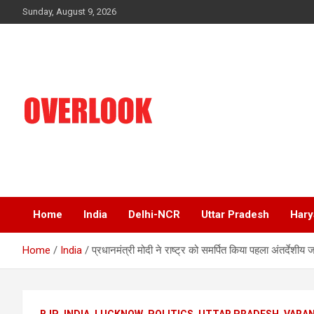
Skip
Sunday, August 9, 2026
to
content
India's No 1 Hindi News Portal
Overlook
Home
India
Delhi-NCR
Uttar Pradesh
Hary
Home
India
प्रधानमंत्री मोदी ने राष्ट्र को समर्पित किया पहला अंतर्देशीय 
BJP
INDIA
LUCKNOW
POLITICS
UTTAR PRADESH
VARAN