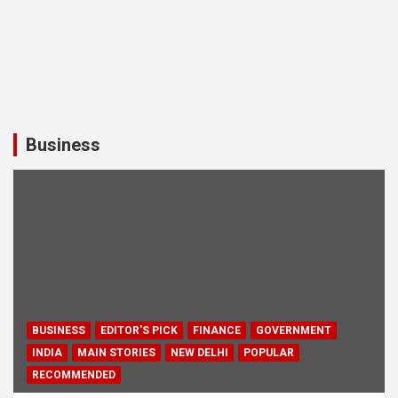
Business
BUSINESS
EDITOR'S PICK
FINANCE
GOVERNMENT
INDIA
MAIN STORIES
NEW DELHI
POPULAR
RECOMMENDED