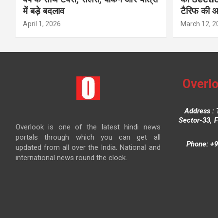
में बड़े बदलाव
टैरिफ की 
April 1, 2026
March 12, 2
Overlo
Address : 
Sector-33, 
Overlook is one of the latest hindi news
portals through which you can get all
Phone: +9
updated from all over the India. National and
international news round the clock.