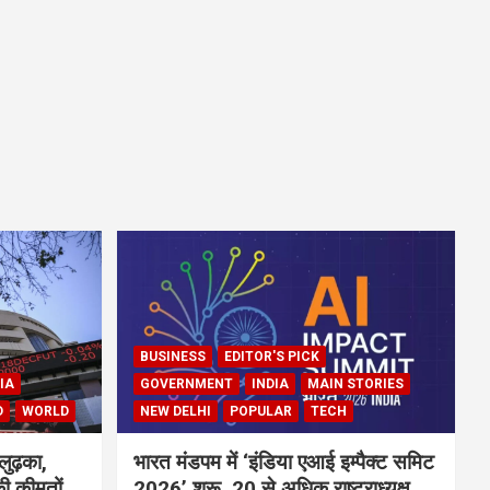
BUSINESS
EDITOR'S PICK
IA
GOVERNMENT
INDIA
MAIN STORIES
D
WORLD
NEW DELHI
POPULAR
TECH
लुढ़का,
भारत मंडपम में ‘इंडिया एआई इम्पैक्ट समिट
ी कीमतों
2026’ शुरू, 20 से अधिक राष्ट्राध्यक्ष