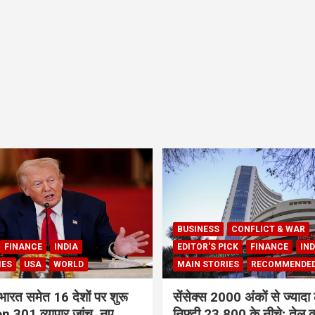
BUSINESS
CONFLICT & WAR
FINANCE
INDIA
EDITOR'S PICK
FINANCE
IND
IES
USA
WORLD
MAIN STORIES
RECOMMENDE
भारत समेत 16 देशों पर शुरू
सेंसेक्स 2000 अंकों से ज्यादा 
 301 व्यापार जांच, नए
निफ्टी 23,800 के नीचे; तेल क