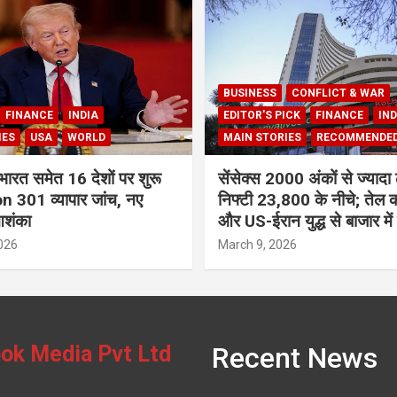
BUSINESS
CONFLICT & WAR
FINANCE
INDIA
EDITOR'S PICK
FINANCE
IND
IES
USA
WORLD
MAIN STORIES
RECOMMENDE
भारत समेत 16 देशों पर शुरू
सेंसेक्स 2000 अंकों से ज्यादा 
 301 व्यापार जांच, नए
निफ्टी 23,800 के नीचे; तेल क
आशंका
और US-ईरान युद्ध से बाजार में
026
March 9, 2026
ok Media Pvt Ltd
Recent News