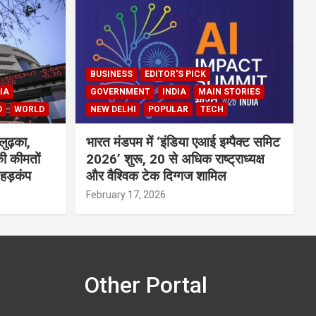
BUSINESS
EDITOR'S PICK
IA
GOVERNMENT
INDIA
MAIN STORIES
D
WORLD
NEW DELHI
POPULAR
TECH
लुढ़का,
भारत मंडपम में ‘इंडिया एआई इम्पैक्ट समिट
ी कीमतों
2026’ शुरू, 20 से अधिक राष्ट्राध्यक्ष
 हड़कंप
और वैश्विक टेक दिग्गज शामिल
February 17, 2026
Other Portal