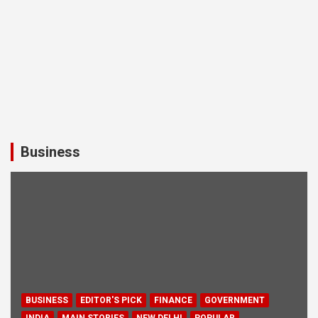
Business
BUSINESS
EDITOR'S PICK
FINANCE
GOVERNMENT
INDIA
MAIN STORIES
NEW DELHI
POPULAR