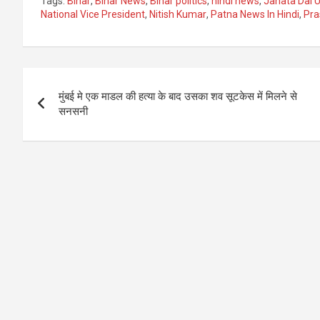
Tags:
Bihar
,
Bihar News
,
Bihar politics
,
hindi news
,
Janata Dal 
National Vice President
,
Nitish Kumar
,
Patna News In Hindi
,
Pra
Post
मुंबई मे एक माडल की हत्‍या के बाद उसका शव सूटकेस में मिलने से
navigation
सनसनी