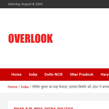
Skip
Saturday, August 8, 2026
to
content
India's No 1 Hindi News Portal
Overlook
Home
India
Delhi-NCR
Uttar Pradesh
Hary
Home
India
नीतीश कुमार का बड़ा फैसला, प्रशांत किशोर को JDU ने बनाया पार्
BIHAR
BJP
INDIA
PATNA
POLITICS