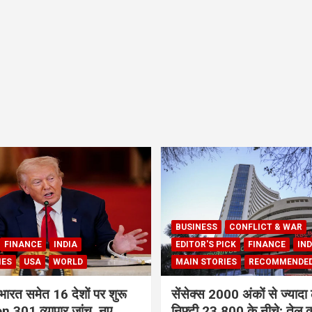
BUSINESS
CONFLICT & WAR
FINANCE
INDIA
EDITOR'S PICK
FINANCE
IND
IES
USA
WORLD
MAIN STORIES
RECOMMENDE
भारत समेत 16 देशों पर शुरू
सेंसेक्स 2000 अंकों से ज्यादा 
 301 व्यापार जांच, नए
निफ्टी 23,800 के नीचे; तेल क