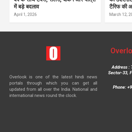
में बड़े बदलाव
टैरिफ की 
April 1, 2026
March 12, 2
Overlo
Address : 
Sector-33, 
Overlook is one of the latest hindi news
portals through which you can get all
Phone: +9
updated from all over the India. National and
international news round the clock.