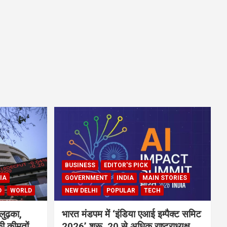
BUSINESS
EDITOR'S PICK
IA
GOVERNMENT
INDIA
MAIN STORIES
D
WORLD
NEW DELHI
POPULAR
TECH
लुढ़का,
भारत मंडपम में ‘इंडिया एआई इम्पैक्ट समिट
ी कीमतों
2026’ शुरू, 20 से अधिक राष्ट्राध्यक्ष