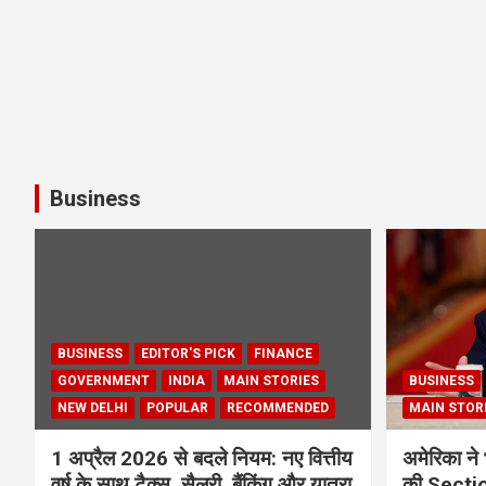
Business
BUSINESS
EDITOR'S PICK
FINANCE
GOVERNMENT
INDIA
MAIN STORIES
BUSINESS
NEW DELHI
POPULAR
RECOMMENDED
MAIN STOR
1 अप्रैल 2026 से बदले नियम: नए वित्तीय
अमेरिका ने 
वर्ष के साथ टैक्स, सैलरी, बैंकिंग और यात्रा
की Section