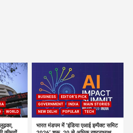
BUSINESS
EDITOR'S PICK
IA
GOVERNMENT
INDIA
MAIN STORIES
D
WORLD
NEW DELHI
POPULAR
TECH
लुढ़का,
भारत मंडपम में ‘इंडिया एआई इम्पैक्ट समिट
ी कीमतों
2026’ शुरू, 20 से अधिक राष्ट्राध्यक्ष