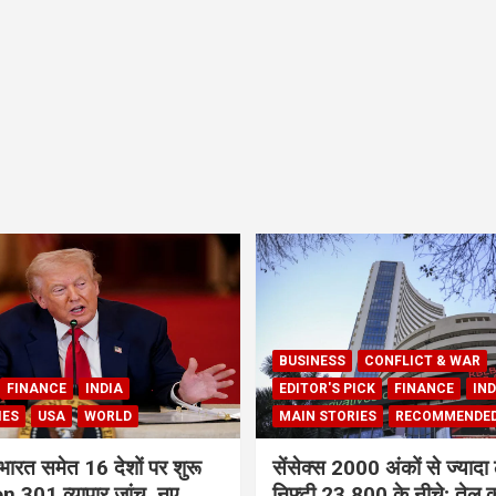
BUSINESS
CONFLICT & WAR
FINANCE
INDIA
EDITOR'S PICK
FINANCE
IND
IES
USA
WORLD
MAIN STORIES
RECOMMENDE
भारत समेत 16 देशों पर शुरू
सेंसेक्स 2000 अंकों से ज्यादा 
 301 व्यापार जांच, नए
निफ्टी 23,800 के नीचे; तेल क