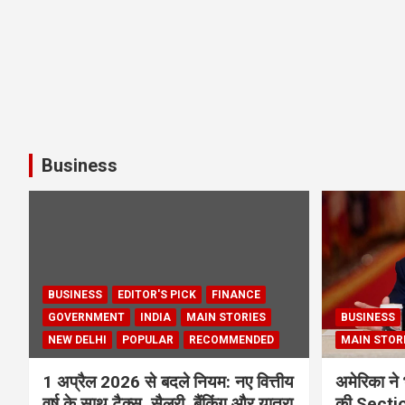
Business
BUSINESS
EDITOR'S PICK
FINANCE
GOVERNMENT
INDIA
MAIN STORIES
BUSINESS
NEW DELHI
POPULAR
RECOMMENDED
MAIN STOR
1 अप्रैल 2026 से बदले नियम: नए वित्तीय
अमेरिका ने 
वर्ष के साथ टैक्स, सैलरी, बैंकिंग और यात्रा
की Section