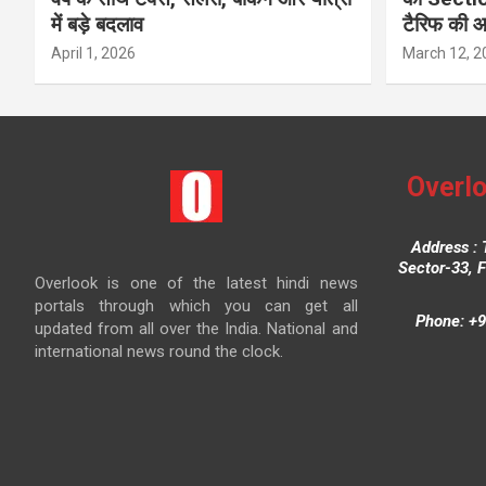
में बड़े बदलाव
टैरिफ की 
April 1, 2026
March 12, 2
Overlo
Address : 
Sector-33, 
Overlook is one of the latest hindi news
portals through which you can get all
Phone: +9
updated from all over the India. National and
international news round the clock.