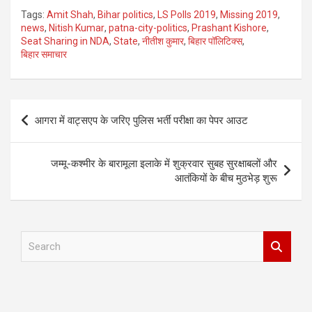
Tags:
Amit Shah
,
Bihar politics
,
LS Polls 2019
,
Missing 2019
,
news
,
Nitish Kumar
,
patna-city-politics
,
Prashant Kishore
,
Seat Sharing in NDA
,
State
,
नीतीश कुमार
,
बिहार पॉलिटिक्‍स
,
बिहार समाचार
Post
आगरा में वाट्सएप के जरिए पुलिस भर्ती परीक्षा का पेपर आउट
navigation
जम्मू-कश्मीर के बारामूला इलाके में शुक्रवार सुबह सुरक्षाबलों और
आतंकियों के बीच मुठभेड़ शुरू
S
e
a
r
c
h