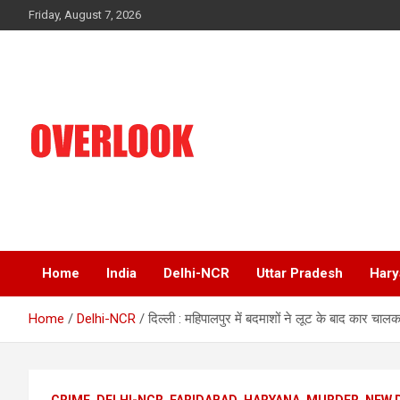
Skip
Friday, August 7, 2026
to
content
India's No 1 Hindi News Portal
Overlook
Home
India
Delhi-NCR
Uttar Pradesh
Hary
Home
Delhi-NCR
दिल्ली : महिपालपुर में बदमाशों ने लूट के बाद कार
CRIME
DELHI-NCR
FARIDABAD
HARYANA
MURDER
NEW 