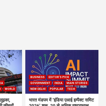
BUSINESS
EDITOR'S PICK
IA
GOVERNMENT
INDIA
MAIN STORIES
D
WORLD
NEW DELHI
POPULAR
TECH
लुढ़का,
भारत मंडपम में ‘इंडिया एआई इम्पैक्ट समिट
ी कीमतों
2026’ शुरू, 20 से अधिक राष्ट्राध्यक्ष