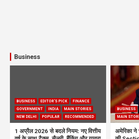
Business
BUSINESS
EDITOR'S PICK
FINANCE
GOVERNMENT
INDIA
MAIN STORIES
BUSINESS
NEW DELHI
POPULAR
RECOMMENDED
MAIN STOR
1 अप्रैल 2026 से बदले नियम: नए वित्तीय
अमेरिका ने 
वर्ष के साथ टैक्स, सैलरी, बैंकिंग और यात्रा
की Section