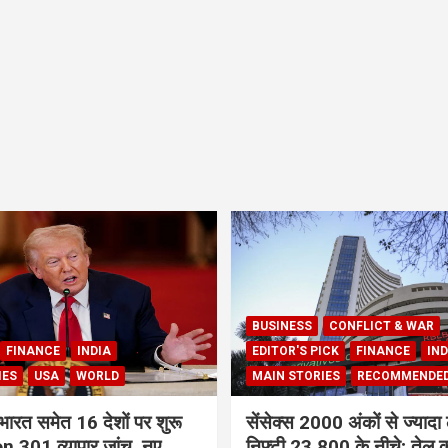
BUSINESS
CONFLICT & WAR
FINANCE
INDIA
EDITOR'S PICK
FINANCE
IND
IES
USA
WORLD
MAIN STORIES
RECOMMENDE
भारत समेत 16 देशों पर शुरू
सेंसेक्स 2000 अंकों से ज्यादा 
 301 व्यापार जांच, नए
निफ्टी 23,800 के नीचे; तेल क