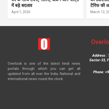
में बड़े बदलाव
टैरिफ की 
April 1, 2026
March 12, 2
Overlo
Address : 
Sector-33, 
Overlook is one of the latest hindi news
portals through which you can get all
Phone: +9
updated from all over the India. National and
international news round the clock.