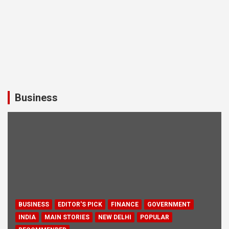
Business
BUSINESS
EDITOR'S PICK
FINANCE
GOVERNMENT
INDIA
MAIN STORIES
NEW DELHI
POPULAR