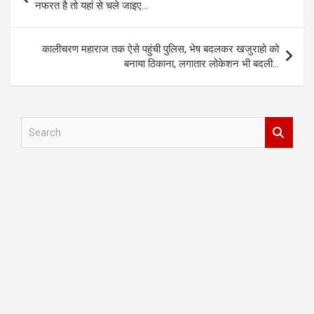
navigation
नफरत है तो यहां से चले जाइए…
कालीचरण महाराज तक ऐसे पहुंची पुलिस, भेष बदलकर खजुराहो को
बनाया ठिकाना, लगातार लोकेशन भी बदली…
S
e
a
r
c
h