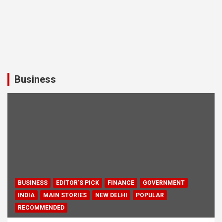
Business
BUSINESS
EDITOR'S PICK
FINANCE
GOVERNMENT
INDIA
MAIN STORIES
NEW DELHI
POPULAR
RECOMMENDED