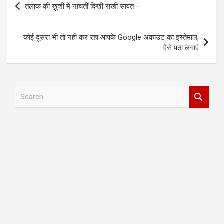
तलाक की ख़ुशी में नाचतीं दिखी राखी सावंत –
navigation
कोई दूसरा भी तो नहीं कर रहा आपके Google अकाउंट का इस्तेमाल,
ऐसे पता लगाएं
S
e
a
r
c
h