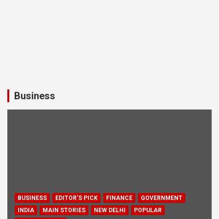
Business
BUSINESS
EDITOR'S PICK
FINANCE
GOVERNMENT
INDIA
MAIN STORIES
NEW DELHI
POPULAR