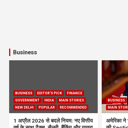
Business
BUSINESS
EDITOR'S PICK
FINANCE
GOVERNMENT
INDIA
MAIN STORIES
BUSINESS
NEW DELHI
POPULAR
RECOMMENDED
MAIN STOR
1 अप्रैल 2026 से बदले नियम: नए वित्तीय
अमेरिका ने 
वर्ष के साथ टैक्स, सैलरी, बैंकिंग और यात्रा
की Section