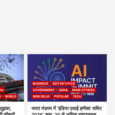
BUSINESS
EDITOR'S PICK
IA
GOVERNMENT
INDIA
MAIN STORIES
D
WORLD
NEW DELHI
POPULAR
TECH
लुढ़का,
भारत मंडपम में ‘इंडिया एआई इम्पैक्ट समिट
ी कीमतों
2026’ शुरू, 20 से अधिक राष्ट्राध्यक्ष