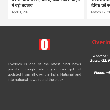
में बड़े बदलाव
टैरिफ की 
April 1, 2026
March 12, 2
Overlo
Address : 
Sector-33, 
Overlook is one of the latest hindi news
portals through which you can get all
Phone: +9
updated from all over the India. National and
international news round the clock.