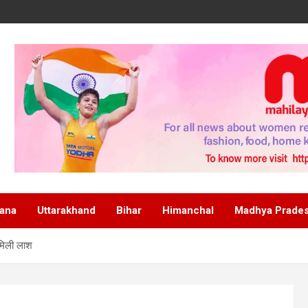
ana
Uttarakhand
Bihar
Himanchal
Madhya Prade
 मिली लाश