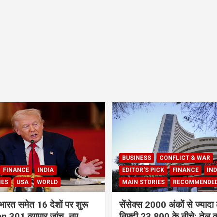
BUSINESS
CONFLICT & WAR
FINANCE
INDIA
EDITOR'S PICK
FINANCE
IND
IES
USA
WORLD
MAIN STORIES
RECOMMENDE
भारत समेत 16 देशों पर शुरू
सेंसेक्स 2000 अंकों से ज्यादा 
 301 व्यापार जांच, नए
निफ्टी 23,800 के नीचे; तेल क