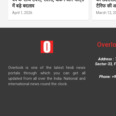
में बड़े बदलाव
टैरिफ की 
April 1, 2026
March 12, 2
Overlo
Address : 
Sector-33, 
Overlook is one of the latest hindi news
portals through which you can get all
Phone: +9
updated from all over the India. National and
international news round the clock.