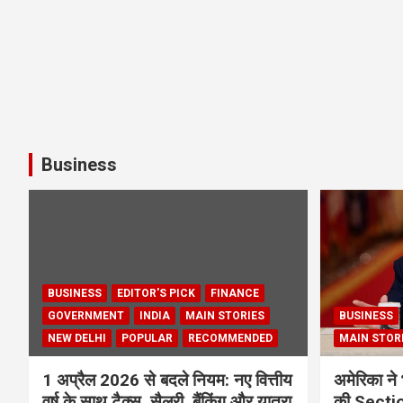
Business
BUSINESS
EDITOR'S PICK
FINANCE
GOVERNMENT
INDIA
MAIN STORIES
BUSINESS
NEW DELHI
POPULAR
RECOMMENDED
MAIN STOR
1 अप्रैल 2026 से बदले नियम: नए वित्तीय
अमेरिका ने 
वर्ष के साथ टैक्स, सैलरी, बैंकिंग और यात्रा
की Section