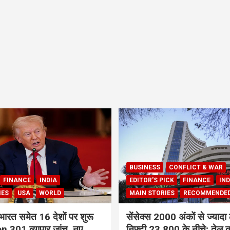
BUSINESS
CONFLICT & WAR
FINANCE
INDIA
EDITOR'S PICK
FINANCE
IND
IES
USA
WORLD
MAIN STORIES
RECOMMENDE
भारत समेत 16 देशों पर शुरू
सेंसेक्स 2000 अंकों से ज्यादा 
 301 व्यापार जांच, नए
निफ्टी 23,800 के नीचे; तेल क