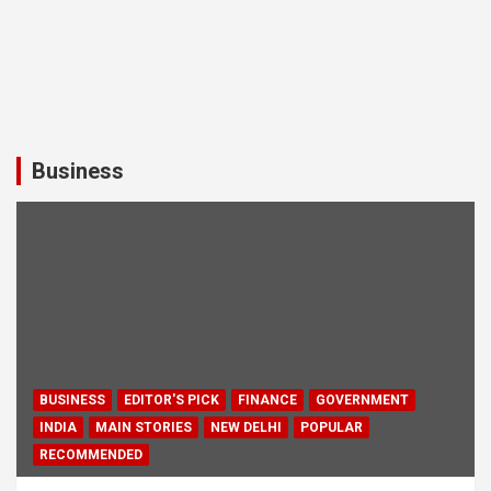
Business
BUSINESS
EDITOR'S PICK
FINANCE
GOVERNMENT
INDIA
MAIN STORIES
NEW DELHI
POPULAR
RECOMMENDED