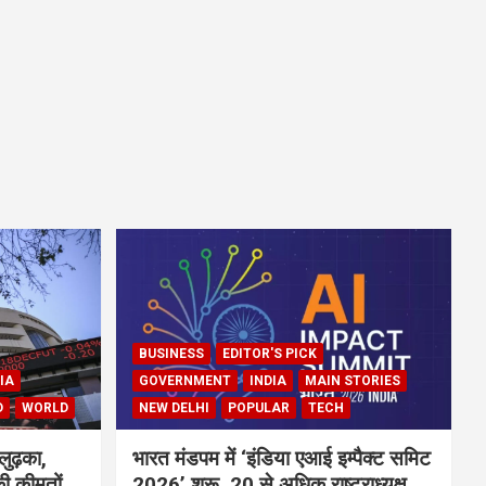
BUSINESS
EDITOR'S PICK
IA
GOVERNMENT
INDIA
MAIN STORIES
D
WORLD
NEW DELHI
POPULAR
TECH
लुढ़का,
भारत मंडपम में ‘इंडिया एआई इम्पैक्ट समिट
ी कीमतों
2026’ शुरू, 20 से अधिक राष्ट्राध्यक्ष