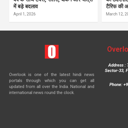
में बड़े बदलाव
टैरिफ की 
April 1, 2026
March 12, 2
Overlo
Address : 
Sector-33, 
Overlook is one of the latest hindi news
portals through which you can get all
Phone: +9
updated from all over the India. National and
international news round the clock.