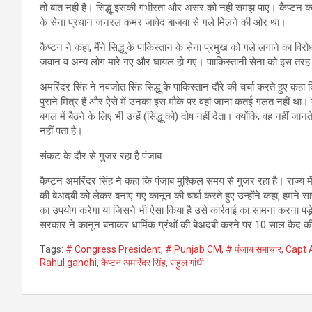
तो बात नहीं है। सिद्धू इसकी गंभीरता और असर को नहीं समझ पाए। कैप्‍टन का
के सेना प्रधान जनरल कमर जावेद बाजवा से गले मिलने की ओर था।
कैप्‍टन ने कहा, मैंने सिद्धू के पाकिस्तान के सेना प्रमुख को गले लगाने का वि
जवान व अन्‍य लोग मारे गए और घायल हो गए। पााकिस्‍तानी सेना को इस तरह
अमरिंदर सिंह ने नवजोत सिंह सिद्धू के पाकिस्‍तान दौरे की चर्चा करते हुए 
पुराने मित्र हैं और ऐसे में उनका इस मौके पर वहां जाना कतई गलत नहीं था। कै
बगल में बैठने के लिए भी उन्‍हें (सिद्धू को) दोष नहीं देता। क्योंकि, वह नहीं ज
नहीं पता है।
संकट के दौर से गुजर रहा है पंजाब
कैप्‍टन अमरिंदर सिंह ने कहा कि
पंजाब मुश्किल समय से गुजर रहा है। राज्‍य में 
की बेअदबी को लेकर बनाए गए कानून की चर्चा करते हुए उन्‍होंने कहा, हमने सा
का उपयोग करेगा या जिसने भी ऐसा किया है उसे कार्रवाई का सामना करना पड़े
सरकार ने कानून बनाकर धार्मिक ग्रंथों की बेअदबी करने पर 10 साल कैद क
Tags:
# Congress President
,
# Punjab CM
,
# पंजाब समाचार
,
Capt 
Rahul gandhi
,
कैप्‍टन अमरिंदर सिंह
,
राहुल गांधी