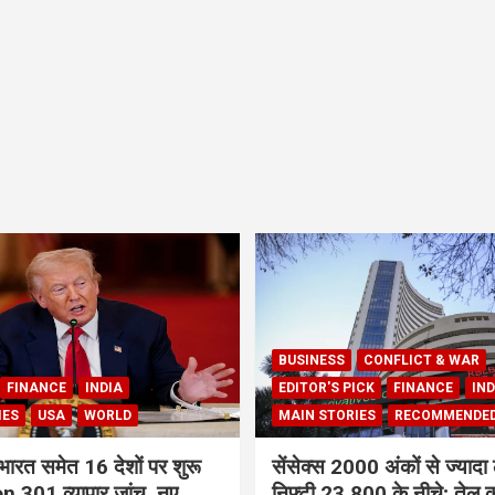
BUSINESS
CONFLICT & WAR
FINANCE
INDIA
EDITOR'S PICK
FINANCE
IND
IES
USA
WORLD
MAIN STORIES
RECOMMENDE
भारत समेत 16 देशों पर शुरू
सेंसेक्स 2000 अंकों से ज्यादा 
 301 व्यापार जांच, नए
निफ्टी 23,800 के नीचे; तेल क