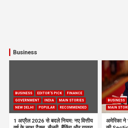
Business
BUSINESS
EDITOR'S PICK
FINANCE
GOVERNMENT
INDIA
MAIN STORIES
BUSINESS
NEW DELHI
POPULAR
RECOMMENDED
MAIN STOR
1 अप्रैल 2026 से बदले नियम: नए वित्तीय
अमेरिका ने 
वर्ष के साथ टैक्स, सैलरी, बैंकिंग और यात्रा
की Section