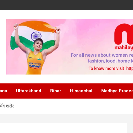
ana
Uttarakhand
Bihar
Himanchal
Madhya Prade
्थिव शरीर