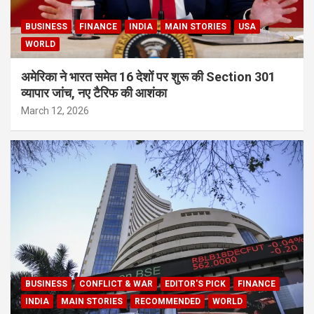
BUSINESS
FINANCE
INDIA
MAIN STORIES
USA
WORLD
अमेरिका ने भारत समेत 16 देशों पर शुरू की Section 301
व्यापार जांच, नए टैरिफ की आशंका
March 12, 2026
BUSINESS
CONFLICT & WAR
EDITOR'S PICK
FINANCE
INDIA
MAIN STORIES
RECOMMENDED
WORLD