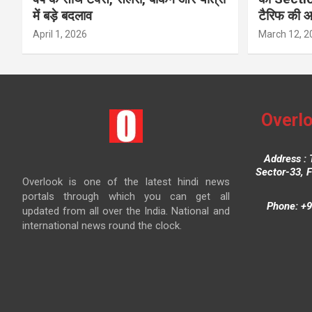
में बड़े बदलाव
टैरिफ की 
April 1, 2026
March 12, 2
Overlo
Address : 
Sector-33, 
Overlook is one of the latest hindi news
portals through which you can get all
Phone: +9
updated from all over the India. National and
international news round the clock.