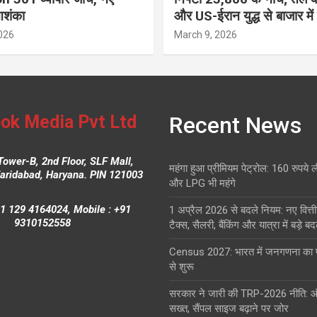
आशंका
और US-ईरान युद्ध से बाजार में
026
March 9, 2026
ok Media Pvt Ltd
Recent News
Tower-B, 2nd Floor, SLF Mall,
महंगा हुआ प्रीमियम पेट्रोल: 160 रुपये 
Faridabad, Haryana. PIN 121003
और LPG भी महंगे
1 129 4164024, Mobile : +91
1 अप्रैल 2026 से बदले नियम: नए वित्ती
9310152558
टैक्स, सैलरी, बैंकिंग और यात्रा में बड़े ब
Census 2027: भारत में जनगणना क
से शुरू
सरकार ने जारी की TRP-2026 नीति: 
सख्त, सैंपल साइज बढ़ाने पर जोर