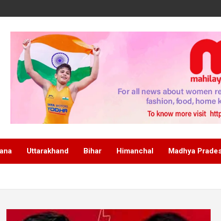
ana
Uttarakhand
Bihar
Himanchal
Madhya Prade