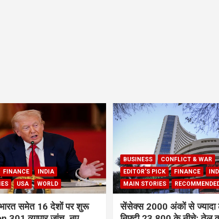
BUSINESS
CONFLICT & WAR
FINANCE
INDIA
EDITOR'S PICK
FINANCE
IND
IES
USA
WORLD
MAIN STORIES
RECOMMENDE
भारत समेत 16 देशों पर शुरू
सेंसेक्स 2000 अंकों से ज्यादा 
 301 व्यापार जांच, नए
निफ्टी 23,800 के नीचे; तेल क