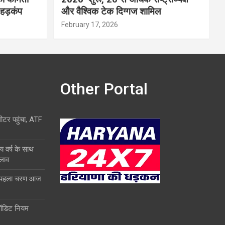
 हड़कंप
और वैश्विक टेक दिग्गज शामिल
February 17, 2026
Other Portal
लीटर पहुंचा, ATF
य वर्ष के साथ
दलाव
ा पहला चरण आज
ऑडिट नियम