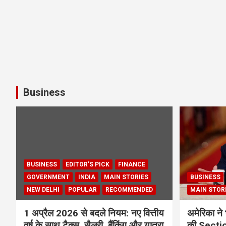
Business
BUSINESS
EDITOR'S PICK
FINANCE
GOVERNMENT
INDIA
MAIN STORIES
BUSINESS
NEW DELHI
POPULAR
RECOMMENDED
MAIN STOR
1 अप्रैल 2026 से बदले नियम: नए वित्तीय
अमेरिका ने 
वर्ष के साथ टैक्स, सैलरी, बैंकिंग और यात्रा
की Section