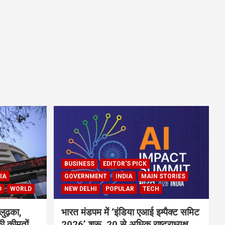
BUSINESS
EDITOR'S PICK
IA
GOVERNMENT
INDIA
MAIN STORIES
D
WORLD
NEW DELHI
POPULAR
TECH
लुढ़का,
भारत मंडपम में ‘इंडिया एआई इम्पैक्ट समिट
ी कीमतों
2026’ शुरू, 20 से अधिक राष्ट्राध्यक्ष