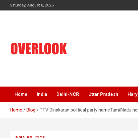
Skip
Saturday, August 8, 2026
to
content
India's No 1 Hindi News Portal
Overlook
Home
India
Delhi-NCR
Uttar Pradesh
Hary
Home
Blog
TTV Dinakaran political party nameTamilNadu ne
INDIA
POLITICS