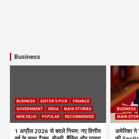
Business
BUSINESS
EDITOR'S PICK
FINANCE
GOVERNMENT
INDIA
MAIN STORIES
BUSINESS
NEW DELHI
POPULAR
RECOMMENDED
MAIN STOR
1 अप्रैल 2026 से बदले नियम: नए वित्तीय
अमेरिका ने 
वर्ष के साथ टैक्स, सैलरी, बैंकिंग और यात्रा
की Section