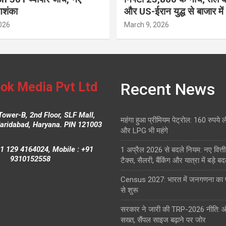
आशंका
और US-ईरान युद्ध से बाजार में
026
March 9, 2026
ok Media Pvt Ltd
Recent News
Tower-B, 2nd Floor, SLF Mall,
महंगा हुआ प्रीमियम पेट्रोल: 160 रुपये 
Faridabad, Haryana. PIN 121003
और LPG भी महंगे
1 129 4164024, Mobile : +91
1 अप्रैल 2026 से बदले नियम: नए वित्ती
9310152558
टैक्स, सैलरी, बैंकिंग और यात्रा में बड़े ब
Census 2027: भारत में जनगणना क
से शुरू
सरकार ने जारी की TRP-2026 नीति: 
सख्त, सैंपल साइज बढ़ाने पर जोर