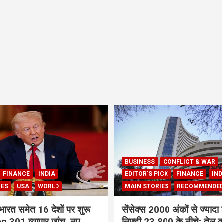
BUSINESS
CONFLICT & WAR
FINANCE
INDIA
EDITOR'S PICK
FINANCE
IND
IES
USA
WORLD
MAIN STORIES
RECOMMENDE
भारत समेत 16 देशों पर शुरू
सेंसेक्स 2000 अंकों से ज्यादा 
 301 व्यापार जांच, नए
निफ्टी 23,800 के नीचे; तेल क