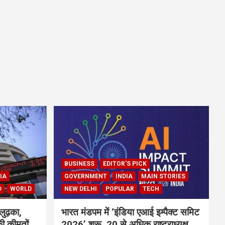
BUSINESS
EDITOR'S PICK
IA
GOVERNMENT
INDIA
MAIN STORIES
D
WORLD
NEW DELHI
POPULAR
TECH
लुढ़का,
भारत मंडपम में ‘इंडिया एआई इम्पैक्ट समिट
ी कीमतों
2026’ शुरू, 20 से अधिक राष्ट्राध्यक्ष