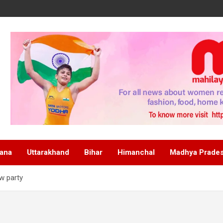
ana
Uttarakhand
Bihar
Himanchal
Madhya Prade
w party