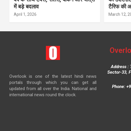
में बड़े बदलाव
टैरिफ की 
April 1, 2026
March 12, 2
Overlo
Address : 
Sector-33, 
Overlook is one of the latest hindi news
portals through which you can get all
Phone: +9
updated from all over the India. National and
international news round the clock.