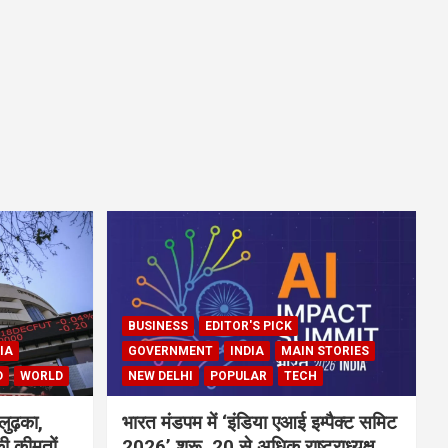
BUSINESS
EDITOR'S PICK
IA
GOVERNMENT
INDIA
MAIN STORIES
D
WORLD
NEW DELHI
POPULAR
TECH
लुढ़का,
भारत मंडपम में ‘इंडिया एआई इम्पैक्ट समिट
ी कीमतों
2026’ शुरू, 20 से अधिक राष्ट्राध्यक्ष