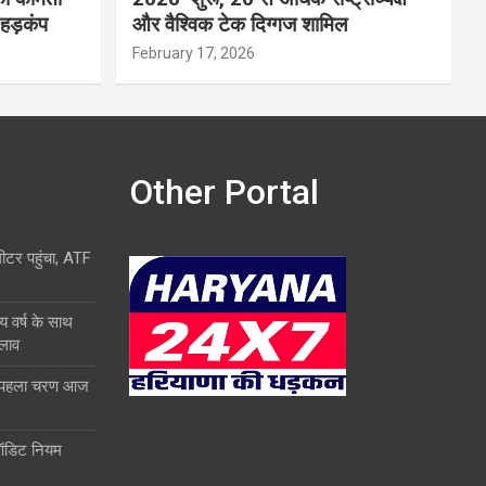
 हड़कंप
और वैश्विक टेक दिग्गज शामिल
February 17, 2026
Other Portal
लीटर पहुंचा, ATF
य वर्ष के साथ
दलाव
ा पहला चरण आज
ऑडिट नियम