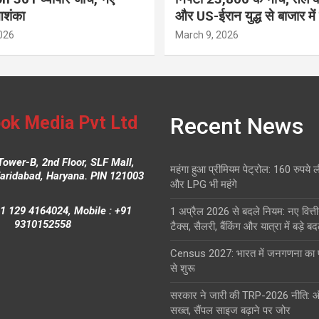
आशंका
और US-ईरान युद्ध से बाजार में
026
March 9, 2026
ok Media Pvt Ltd
Recent News
Tower-B, 2nd Floor, SLF Mall,
महंगा हुआ प्रीमियम पेट्रोल: 160 रुपये 
Faridabad, Haryana. PIN 121003
और LPG भी महंगे
1 129 4164024, Mobile : +91
1 अप्रैल 2026 से बदले नियम: नए वित्ती
9310152558
टैक्स, सैलरी, बैंकिंग और यात्रा में बड़े ब
Census 2027: भारत में जनगणना क
से शुरू
सरकार ने जारी की TRP-2026 नीति: 
सख्त, सैंपल साइज बढ़ाने पर जोर