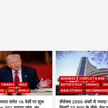
BUSINESS
CONFLICT & WAR
FINANCE
INDIA
EDITOR'S PICK
FINANCE
IND
IES
USA
WORLD
MAIN STORIES
RECOMMENDE
भारत समेत 16 देशों पर शुरू
सेंसेक्स 2000 अंकों से ज्यादा 
 301 व्यापार जांच, नए
निफ्टी 23,800 के नीचे; तेल क