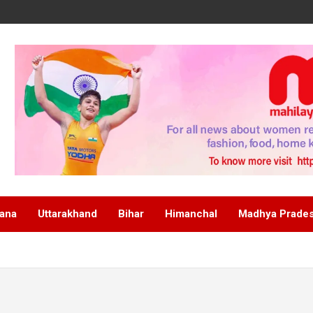
ana
Uttarakhand
Bihar
Himanchal
Madhya Prade