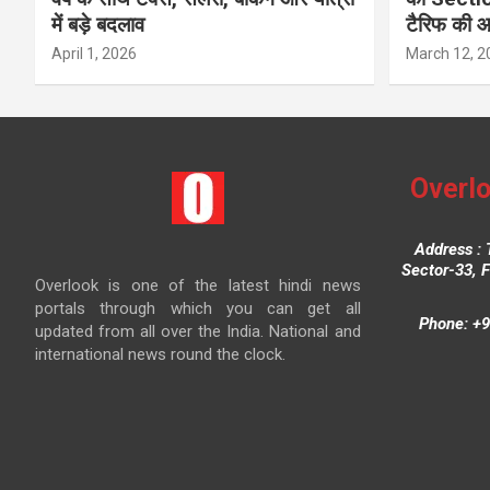
में बड़े बदलाव
टैरिफ की 
April 1, 2026
March 12, 2
Overlo
Address : 
Sector-33, 
Overlook is one of the latest hindi news
portals through which you can get all
Phone: +9
updated from all over the India. National and
international news round the clock.