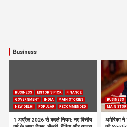
Business
BUSINESS
EDITOR'S PICK
FINANCE
GOVERNMENT
INDIA
MAIN STORIES
BUSINESS
NEW DELHI
POPULAR
RECOMMENDED
MAIN STOR
1 अप्रैल 2026 से बदले नियम: नए वित्तीय
अमेरिका ने 
वर्ष के साथ टैक्स, सैलरी, बैंकिंग और यात्रा
की Section